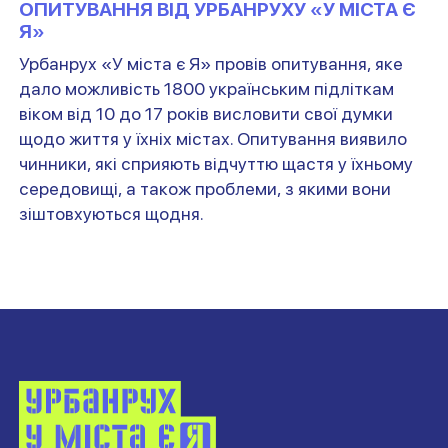
ОПИТУВАННЯ ВІД УРБАНРУХУ «У МІСТА Є
НАДІСЛАТИ
НАДІСЛАТИ
Я»
НАДІСЛАТИ ЗАПИТ
НАДІСЛАТИ ЗАПИТ
Урбанрух «У міста є Я» провів опитування, яке
дало можливість 1800 українським підліткам
віком від 10 до 17 років висловити свої думки
щодо життя у їхніх містах. Опитування виявило
чинники, які сприяють відчуттю щастя у їхньому
середовищі, а також проблеми, з якими вони
зіштовхуються щодня.