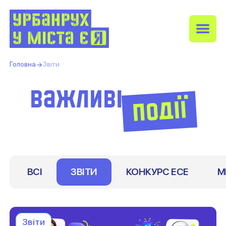
Головна
Звіти
важливі
події
ВСІ
ЗВІТИ
КОНКУРС ЕСЕ
М
Звіти