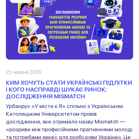
25 червня 2026
КИМ ХОЧУТЬ СТАТИ УКРАЇНСЬКІ ПІДЛІТКИ
І КОГО НАСПРАВДІ ШУКАЄ РИНОК:
ДОСЛІДЖЕННЯ MISMATCH
Урбанрух «У міста є Я» спільно з Українським
Католицьким Університетом провів
дослідження, яке отримало назву Mismatch —
«розриви між професійними прагненнями молоді
та потребами ринку для розбудови України». Це